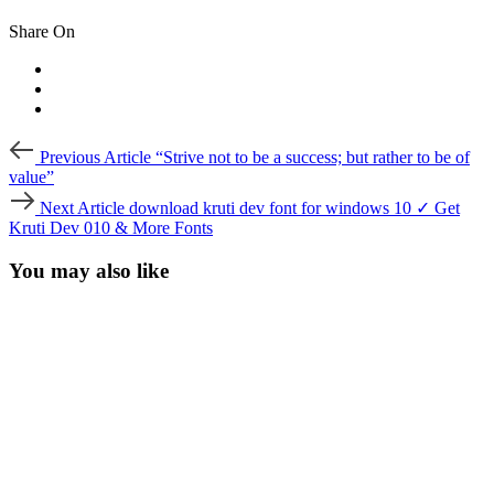
Share On
Post
Previous
Previous Article
“Strive not to be a success; but rather to be of
Article
navigation
value”
Next
Next Article
download kruti dev font for windows 10 ✓ Get
Article
Kruti Dev 010 & More Fonts
You may also like