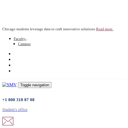
Skip
Skip
links
to
primary
navigation
Skip
Chicago students leverage data to craft innovative solutions
Read more.
to
content
Faculty
Campus
Toggle navigation
+1 800 318 87 08
Student's office