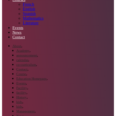
French
English
Spanish
Mathematics
Literature
Events
News
Contact
About
Academy
announcement
calendar
co-curriculum
Contact
Course
Education Homepage
Events
Facility
facility
History
kids
kids
Management
News