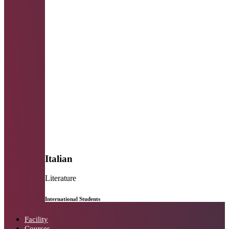
Italian
Literature
International Students
Facility
Courses